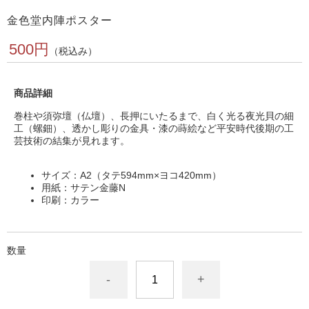
金色堂内陣ポスター
500円
（税込み）
商品詳細
巻柱や須弥壇（仏壇）、長押にいたるまで、白く光る夜光貝の細
工（螺鈿）、透かし彫りの金具・漆の蒔絵など平安時代後期の工
芸技術の結集が見れます。
サイズ：A2（タテ594mm×ヨコ420mm）
用紙：サテン金藤N
印刷：カラー
数量
-
+