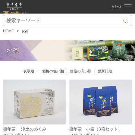
HOME
お茶
お茶
表示順 :
価格の低い順
価格の高い順
更新日順
衡年茶 浄土のめぐみ
衡年茶 小箱（3箱セット）