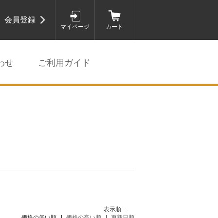
会員登録
マイページ
カート
わせ
ご利用ガイド
表示順 :
価格の低い順
価格の高い順
更新日順