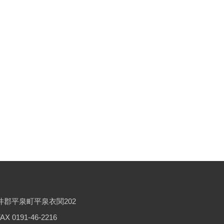
西磐井郡平泉町平泉衣関202
X 0191-46-2216