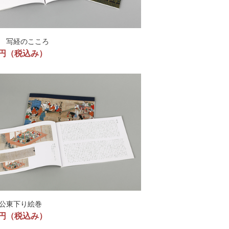
 写経のこころ
0円
（税込み）
公東下り絵巻
0円
（税込み）